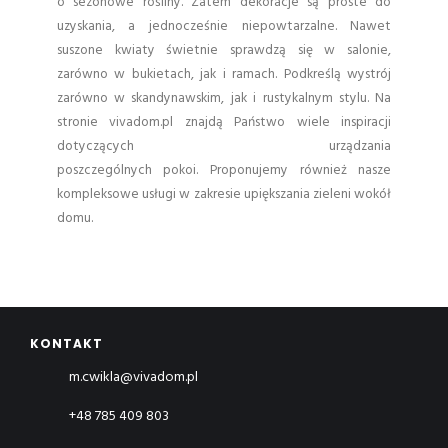
o sezonowe rośliny. Zatem dekoracje są proste do
uzyskania, a jednocześnie niepowtarzalne. Nawet
suszone kwiaty świetnie sprawdzą się w salonie,
zarówno w bukietach, jak i ramach. Podkreślą wystrój
zarówno w skandynawskim, jak i rustykalnym stylu. Na
stronie vivadom.pl znajdą Państwo wiele inspiracji
dotyczących urządzania
poszczególnych pokoi. Proponujemy również nasze
kompleksowe usługi w zakresie upiększania zieleni wokół
domu.
KONTAKT
m.cwikla@vivadom.pl
+48 785 409 803