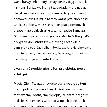
wane barwy i elementy natury, rośliny dają poczucie
harmonii. Bardzo ważne są też dodatki, które nadają
charakter wnętrzu oraz odzwierciedlają osobowość
domowników. Dla mnie bardzo ważna jest obecności
sztuki. U siebie w mieszkaniu mam prace cenionych
przeze mnie polskich artystów, np. rzeźbę Tomasza
Górnickiego przedstawiająca Jean-Michel’a Basquiat’a
czy grafiki Aleksandra Prowalińskiego oraz wiele
pamiątek z podróży i albumów, książek. Takie elementy
dopełniają wnętrze i sprawiają, że osoby, które w nim
mieszkają czują się komfortowo.
viva dom:
Czym kieruje się Pan projektując nowe
kolekcje?
Maciej Zień:
Tworząc nowe kolekcje kieruję się tym,
czego potrzebują moje klientki. Podczas miar dużo
rozmawiamy, poznajemy się lepiej, słucham, czego im
brakuje i staram się zawrzeć to w moich projektach
zarówno tych modowych, jak i tych przeznaczonych do