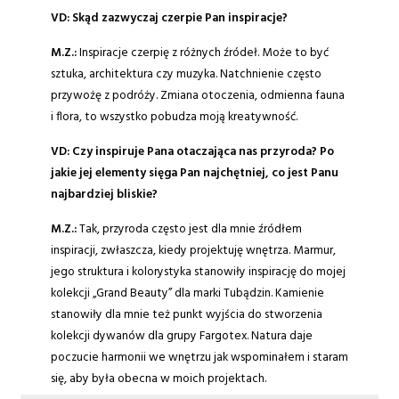
VD: Skąd zazwyczaj czerpie Pan inspiracje?
M.Z.:
Inspiracje czerpię z różnych źródeł. Może to być
sztuka, architektura czy muzyka. Natchnienie często
przywożę z podróży. Zmiana otoczenia, odmienna fauna
i flora, to wszystko pobudza moją kreatywność.
VD: Czy inspiruje Pana otaczająca nas przyroda? Po
jakie jej elementy sięga Pan najchętniej, co jest Panu
najbardziej bliskie?
M.Z.:
Tak, przyroda często jest dla mnie źródłem
inspiracji, zwłaszcza, kiedy projektuję wnętrza. Marmur,
jego struktura i kolorystyka stanowiły inspirację do mojej
kolekcji „Grand Beauty” dla marki Tubądzin. Kamienie
stanowiły dla mnie też punkt wyjścia do stworzenia
kolekcji dywanów dla grupy Fargotex. Natura daje
poczucie harmonii we wnętrzu jak wspominałem i staram
się, aby była obecna w moich projektach.