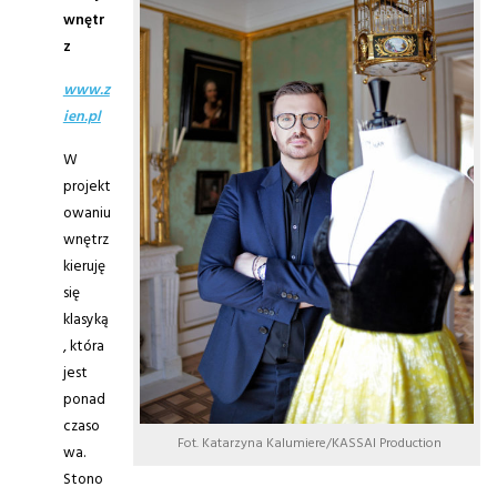
wnętr
z
www.z
ien.pl
W
projekt
owaniu
wnętrz
kieruję
się
klasyką
, która
jest
ponad
czaso
Fot. Katarzyna Kalumiere/KASSAI Production
wa.
Stono