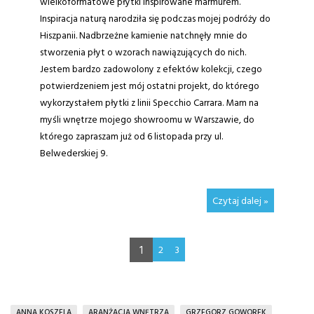
wielkoformatowe płytki inspirowane marmurem.
Inspiracja naturą narodziła się podczas mojej podróży do
Hiszpanii. Nadbrzeżne kamienie natchnęły mnie do
stworzenia płyt o wzorach nawiązujących do nich.
Jestem bardzo zadowolony z efektów kolekcji, czego
potwierdzeniem jest mój ostatni projekt, do którego
wykorzystałem płytki z linii Specchio Carrara. Mam na
myśli wnętrze mojego showroomu w Warszawie, do
którego zapraszam już od 6 listopada przy ul.
Belwederskiej 9.
Czytaj dalej »
1
2
3
ANNA KOSZELA
ARANŻACJA WNĘTRZA
GRZEGORZ GOWOREK