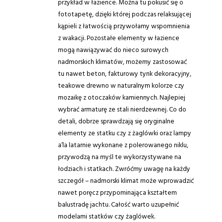
przykład w łazience. Można tu pokusić się o
fototapetę, dzięki której podczas relaksującej
kąpieli z łatwością przywołamy wspomnienia
z wakacji. Pozostałe elementy w łazience
mogą nawiązywać do nieco surowych
nadmorskich klimatów, możemy zastosować
tu nawet beton, fakturowy tynk dekoracyjny,
teakowe drewno w naturalnym kolorze czy
mozaikę z otoczaków kamiennych. Najlepiej
wybrać armaturę ze stali nierdzewnej. Co do
detali, dobrze sprawdzają się oryginalne
elementy ze statku czy z żaglówki oraz lampy
a’la latarnie wykonane z polerowanego niklu,
przywodzą na myśl te wykorzystywane na
łodziach i statkach. Zwróćmy uwagę na każdy
szczegół – nadmorski klimat może wprowadzić
nawet poręcz przypominająca kształtem
balustradę jachtu. Całość warto uzupełnić
modelami statków czy żaglówek.