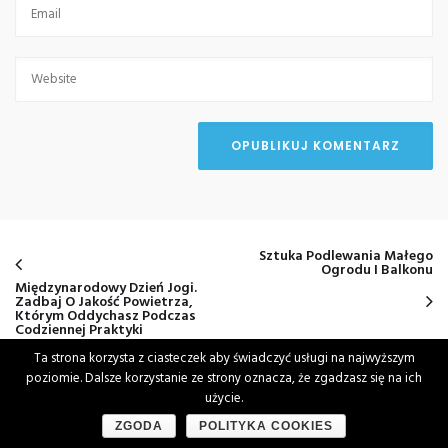
Sztuka Podlewania Małego
Ogrodu I Balkonu
Międzynarodowy Dzień Jogi.
Zadbaj O Jakość Powietrza,
Którym Oddychasz Podczas
Codziennej Praktyki
Ta strona korzysta z ciasteczek aby świadczyć usługi na najwyższym
poziomie. Dalsze korzystanie ze strony oznacza, że zgadzasz się na ich
użycie.
KONTAKT
ZGODA
POLITYKA COOKIES
m.cwikla@vivadom.pl