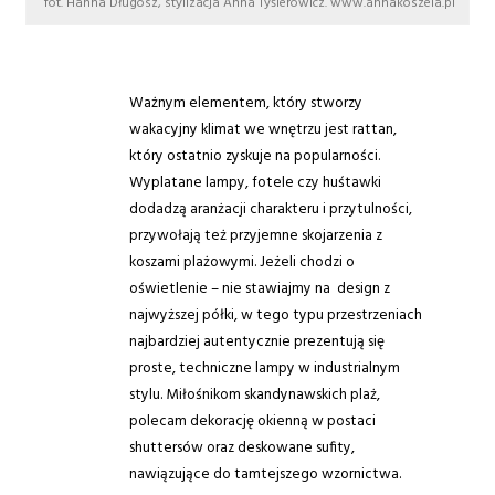
fot. Hanna Długosz, stylizacja Anna Tyślerowicz. www.annakoszela.pl
Ważnym elementem, który stworzy
wakacyjny klimat we wnętrzu jest rattan,
który ostatnio zyskuje na popularności.
Wyplatane lampy, fotele czy huśtawki
dodadzą aranżacji charakteru i przytulności,
przywołają też przyjemne skojarzenia z
koszami plażowymi. Jeżeli chodzi o
oświetlenie – nie stawiajmy na design z
najwyższej półki, w tego typu przestrzeniach
najbardziej autentycznie prezentują się
proste, techniczne lampy w industrialnym
stylu. Miłośnikom skandynawskich plaż,
polecam dekorację okienną w postaci
shuttersów oraz deskowane sufity,
nawiązujące do tamtejszego wzornictwa.