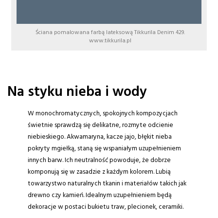
Ściana pomalowana farbą lateksową Tikkurila Denim 429.
www.tikkurila.pl
Na styku nieba i wody
W monochromatycznych, spokojnych kompozycjach
świetnie sprawdzą się delikatne, rozmyte odcienie
niebieskiego. Akwamaryna, kacze jajo, błękit nieba
pokryty mgiełką, staną się wspaniałym uzupełnieniem
innych barw. Ich neutralność powoduje, że dobrze
komponują się w zasadzie z każdym kolorem. Lubią
towarzystwo naturalnych tkanin i materiałów takich jak
drewno czy kamień. Idealnym uzupełnieniem będą
dekoracje w postaci bukietu traw, plecionek, ceramiki.