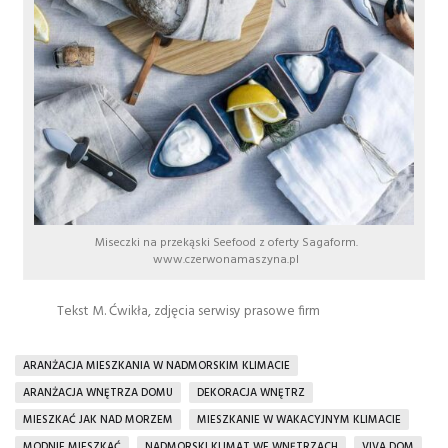
Miseczki na przekąski Seefood z oferty Sagaform.
www.czerwonamaszyna.pl
Tekst M. Ćwikła, zdjęcia serwisy prasowe firm
ARANŻACJA MIESZKANIA W NADMORSKIM KLIMACIE
ARANŻACJA WNĘTRZA DOMU
DEKORACJA WNĘTRZ
MIESZKAĆ JAK NAD MORZEM
MIESZKANIE W WAKACYJNYM KLIMACIE
MODNIE MIESZKAĆ
NADMORSKI KLIMAT WE WNĘTRZACH
VIVA DOM