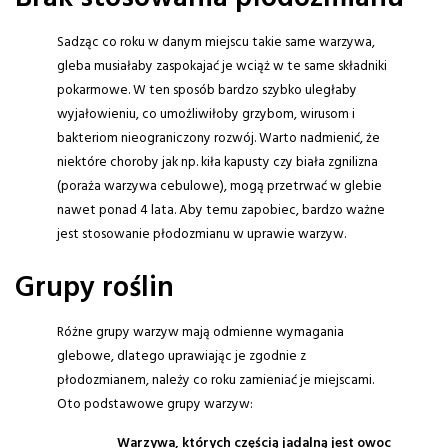
Sadząc co roku w danym miejscu takie same warzywa,
gleba musiałaby zaspokajać je wciąż w te same składniki
pokarmowe. W ten sposób bardzo szybko uległaby
wyjałowieniu, co umożliwiłoby grzybom, wirusom i
bakteriom nieograniczony rozwój. Warto nadmienić, że
niektóre choroby jak np. kiła kapusty czy biała zgnilizna
(poraża warzywa cebulowe), mogą przetrwać w glebie
nawet ponad 4 lata. Aby temu zapobiec, bardzo ważne
jest stosowanie płodozmianu w uprawie warzyw.
Grupy roślin
Różne grupy warzyw mają odmienne wymagania
glebowe, dlatego uprawiając je zgodnie z
płodozmianem, należy co roku zamieniać je miejscami.
Oto podstawowe grupy warzyw:
Warzywa, których częścią jadalną jest owoc