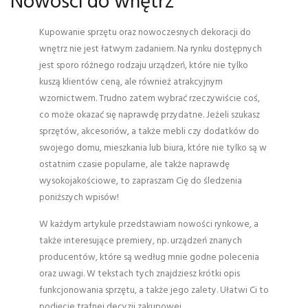
Nowości do wnętrz
Kupowanie sprzętu oraz nowoczesnych dekoracji do
wnętrz nie jest łatwym zadaniem. Na rynku dostępnych
jest sporo różnego rodzaju urządzeń, które nie tylko
kuszą klientów ceną, ale również atrakcyjnym
wzornictwem. Trudno zatem wybrać rzeczywiście coś,
co może okazać się naprawdę przydatne. Jeżeli szukasz
sprzętów, akcesoriów, a także mebli czy dodatków do
swojego domu, mieszkania lub biura, które nie tylko są w
ostatnim czasie popularne, ale także naprawdę
wysokojakościowe, to zapraszam Cię do śledzenia
poniższych wpisów!
W każdym artykule przedstawiam nowości rynkowe, a
także interesujące premiery, np. urządzeń znanych
producentów, które są według mnie godne polecenia
oraz uwagi. W tekstach tych znajdziesz krótki opis
funkcjonowania sprzętu, a także jego zalety. Ułatwi Ci to
podjęcie trafnej decyzji zakupowej.