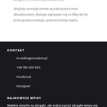
Artykuły na mojej stronie są stale przeze mnie
aktualizowane, dlatego zapraszam Cię co kilka dni do
przeczytania nowego, wartościowego wpisu.
KONTAKT
m.cwikla@vivadom.pl
+48 785 409 803
Facebook
Instagram
NAJNOWSZE WPISY
Miękkie światło na okrągło. Jak wykorzystać okrągłe lampy we