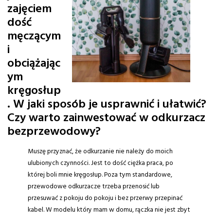
zajęciem
dość
męczącym
i
obciążając
ym
kręgosłup
. W jaki sposób je usprawnić i ułatwić?
Czy warto zainwestować w odkurzacz
bezprzewodowy?
Muszę przyznać, że odkurzanie nie należy do moich
ulubionych czynności. Jest to dość ciężka praca, po
której boli mnie kręgosłup. Poza tym standardowe,
przewodowe odkurzacze trzeba przenosić lub
przesuwać z pokoju do pokoju i bez przerwy przepinać
kabel. W modelu który mam w domu, rączka nie jest zbyt