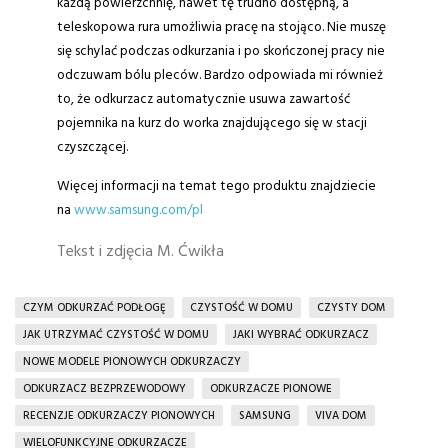
każdą powierzchnię, nawet tę trudno dostępną, a
teleskopowa rura umożliwia pracę na stojąco. Nie muszę
się schylać podczas odkurzania i po skończonej pracy nie
odczuwam bólu pleców. Bardzo odpowiada mi również
to, że odkurzacz automatycznie usuwa zawartość
pojemnika na kurz do worka znajdującego się w stacji
czyszczącej.
Więcej informacji na temat tego produktu znajdziecie
na
www.samsung.com/pl
Tekst i zdjęcia M. Ćwikła
CZYM ODKURZAĆ PODŁOGĘ
CZYSTOŚĆ W DOMU
CZYSTY DOM
JAK UTRZYMAĆ CZYSTOŚĆ W DOMU
JAKI WYBRAĆ ODKURZACZ
NOWE MODELE PIONOWYCH ODKURZACZY
ODKURZACZ BEZPRZEWODOWY
ODKURZACZE PIONOWE
RECENZJE ODKURZACZY PIONOWYCH
SAMSUNG
VIVA DOM
WIELOFUNKCYJNE ODKURZACZE