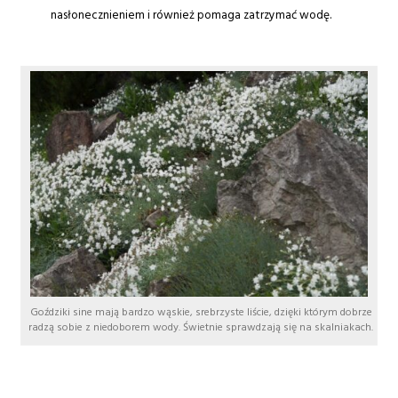
nasłonecznieniem i również pomaga zatrzymać wodę.
Goździki sine mają bardzo wąskie, srebrzyste liście, dzięki którym dobrze
radzą sobie z niedoborem wody. Świetnie sprawdzają się na skalniakach.