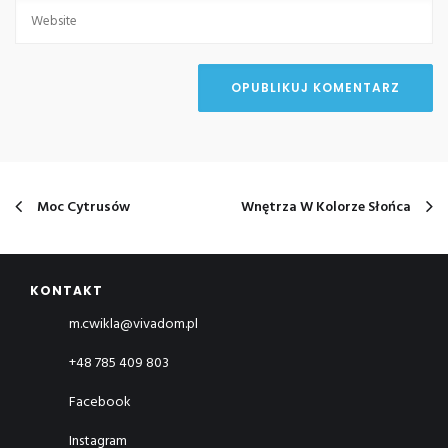
Moc Cytrusów
Wnętrza W Kolorze Słońca
KONTAKT
m.cwikla@vivadom.pl
+48 785 409 803
Facebook
Instagram