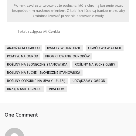
Płomyk szydlasty tworzy duże poduchy, które chronią korzenie przed
bezpośrednim nasłonecznieniem. Z kolei ich liście są bardzo małe, aby
zminimalizować przez nie parowanie wody.
Tekst i zdjęcia M. Ćwikła
ARANŻACJA OGRODU
KWIATY W OGRODZIE
OGRÓD W KWIATACH
POMYSŁ NA OGRÓD
PROJEKTOWANIE OGRODÓW
ROŚLINY NA SŁONECZNE STANOWISKA
ROŚLINY NA SUCHE GLEBY
ROŚLINY NA SUCHE I SŁONECZNE STANOWISKA
ROŚLINY ODPORNE NA UPAŁY I SUSZĘ
URZĄDZAMY OGRÓD
URZĄDZANIE OGRODU
VIVA DOM
One Comment