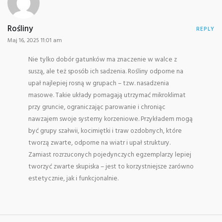
Rośliny
REPLY
Maj 16, 2025 11:01 am
Nie tylko dobór gatunków ma znaczenie w walce z
suszą, ale też sposób ich sadzenia. Rośliny odporne na
upał najlepiej rosną w grupach – tzw. nasadzenia
masowe. Takie układy pomagają utrzymać mikroklimat
przy gruncie, ograniczając parowanie i chroniąc
nawzajem swoje systemy korzeniowe. Przykładem mogą
być grupy szałwii, kocimiętki i traw ozdobnych, które
tworzą zwarte, odporne na wiatr i upał struktury.
Zamiast rozrzuconych pojedynczych egzemplarzy lepiej
tworzyć zwarte skupiska – jest to korzystniejsze zarówno
estetycznie, jak i funkcjonalnie.