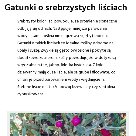
Gatunki o srebrzystych liściach
Srebrzysty kolor liści powoduje, że promienie słoneczne
odbijają się od nich. Następuje mniejsze parowanie
wody, a sama roślina nie nagrzewa się zbyt mocno.
Gatunki o takich liściach to idealne rośliny odporne na
upały i suszę. Zwykle są gęsto owłosione i pokryte są
dodatkowo kutnerem, który powoduje, że w dotyku są
wręcz aksamitne, jak np. firletka kwiecista.
Z kolei
dziewanny mają duże liście, ale są grube i filcowate, co
chroni je przed parowaniem wody i więdnięciem.
Srebrne liście ma także powój krzewiasty czy santolina
cyprysikowata.