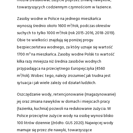
można zredukować zużycie poprzez zmianę nawyków,
towarzyszących codziennym czynnościom w łazience.
Zasoby wodne w Polsce na jednego mieszkańca
wynoszą średnio około 1600 m³/rok, podczas okresów
suchych to tylko 1000 m³/rok (rok 2015-2016, 2018-2019).
Obie te wielkości znajdują się poniżej progu
bezpieczeństwa wodnego, za który uznaje się wartość
1700 m³ na mieszkańca. Zasoby wodne Polski to wartość
kilka razy mniejsza niż średnia zasobów wodnych
przypadająca na przeciętnego Europejczyka (4560
m³/rok). Wobec tego, należy zrozumieć jak trudna jest
sytuacja i jak wiele zależy od działań ludzkich.
Oszczędzanie wody, retencjonowanie (magazynowanie)
jej oraz zmiana nawyków w domach i miejscach pracy
(łazienka, kuchnia) pozwoli na redukowanie zużycia. W
Polsce przeciętne zużycie wody na osobę wynosi blisko
100 litrów dziennie (źródło: GUS 2020). Najwięcej wody
marnuje się przez złe nawyki, towarzyszące