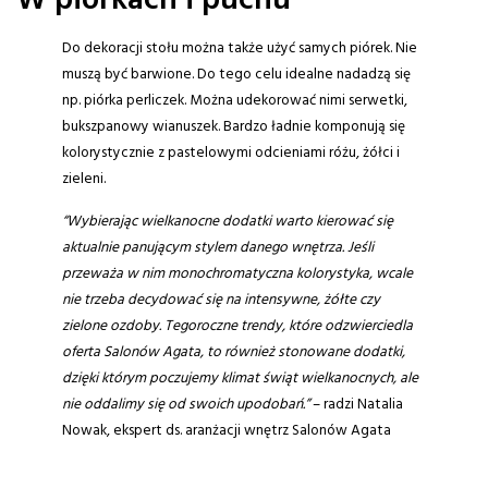
W piórkach i puchu
Do dekoracji stołu można także użyć samych piórek. Nie
muszą być barwione. Do tego celu idealne nadadzą się
np. piórka perliczek. Można udekorować nimi serwetki,
bukszpanowy wianuszek. Bardzo ładnie komponują się
kolorystycznie z pastelowymi odcieniami różu, żółci i
zieleni.
“Wybierając wielkanocne dodatki warto kierować się
aktualnie panującym stylem danego wnętrza. Jeśli
przeważa w nim monochromatyczna kolorystyka, wcale
nie trzeba decydować się na intensywne, żółte czy
zielone ozdoby. Tegoroczne trendy, które odzwierciedla
oferta Salonów Agata, to również stonowane dodatki,
dzięki którym poczujemy klimat świąt wielkanocnych, ale
nie oddalimy się od swoich upodobań.”
– radzi Natalia
Nowak, ekspert ds. aranżacji wnętrz Salonów Agata