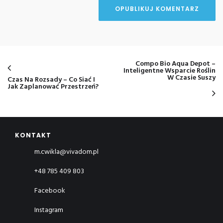
Compo Bio Aqua Depot –
Inteligentne Wsparcie Roślin
W Czasie Suszy
Czas Na Rozsady – Co Siać I
Jak Zaplanować Przestrzeń?
KONTAKT
m.cwikla@vivadom.pl
+48 785 409 803
Facebook
Instagram