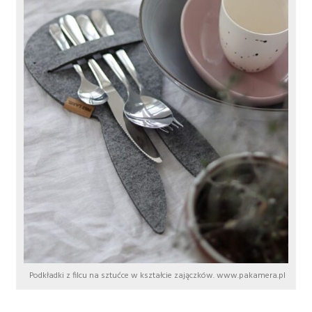
Podkładki z filcu na sztućce w kształcie zajączków. www.pakamera.pl