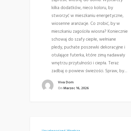
zaprosić wiosnę do domu. Wystarczy
kilka dodatków, nieco koloru, by
stworzyć w mieszkaniu energetyczne,
wiosenne aranżacje. Co zrobić, by w
mieszkaniu zagościła wiosna? Koniecznie
schowaj do szafy ciepłe, wełniane
pledy, puchate poszewki dekoracyjne i
otulające futerka, które zimą nadawały
wnętrzu przytulności i ciepła. Teraz
zadbaj o powiew świeżości. Spraw, by…
Viva Dom
On
Marzec 16, 2026