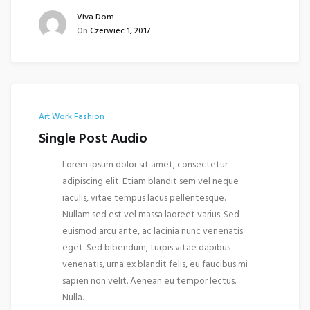
Viva Dom
On
Czerwiec 1, 2017
Art Work
Fashion
Single Post Audio
Lorem ipsum dolor sit amet, consectetur
adipiscing elit. Etiam blandit sem vel neque
iaculis, vitae tempus lacus pellentesque.
Nullam sed est vel massa laoreet varius. Sed
euismod arcu ante, ac lacinia nunc venenatis
eget. Sed bibendum, turpis vitae dapibus
venenatis, urna ex blandit felis, eu faucibus mi
sapien non velit. Aenean eu tempor lectus.
Nulla…