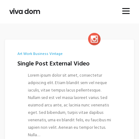
viva dom
Art Work
Business
Vintage
Single Post External Video
Lorem ipsum dolor sit amet, consectetur
adipiscing elit. Etiam blandit sem vel neque
iaculis, vitae tempus lacus pellentesque.
Nullam sed est vel massa laoreet varius. Sed
euismod arcu ante, ac lacinia nunc venenatis
eget. Sed bibendum, turpis vitae dapibus
venenatis, urna ex blandit felis, eu faucibus mi
sapien non velit. Aenean eu tempor lectus.
Nulla…