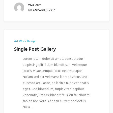
Viva Dom
On
Czerwiec 1, 2017
Art Work
Design
Single Post Gallery
Lorem ipsum dolor sit amet, consectetur
adipiscing elit. Etiam blandit sem vel neque
iaculis, vitae tempus lacus pellentesque.
Nullam sed est vel massa laoreet varius. Sed
euismod arcu ante, ac lacinia nunc venenatis
eget. Sed bibendum, turpis vitae dapibus
venenatis, urna ex blandit felis, eu faucibus mi
sapien non velit. Aenean eu tempor lectus.
Nulla…