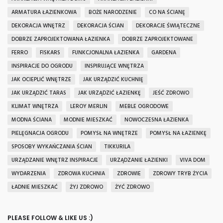
ARMATURA ŁAZIENKOWA
BOŻE NARODZENIE
CO NA ŚCIANĘ
DEKORACJA WNĘTRZ
DEKORACJA ŚCIAN
DEKORACJE ŚWIĄTECZNE
DOBRZE ZAPROJEKTOWANA ŁAZIENKA
DOBRZE ZAPROJEKTOWANE
FERRO
FISKARS
FUNKCJONALNA ŁAZIENKA
GARDENA
INSPIRACJE DO OGRODU
INSPIRUJĄCE WNĘTRZA
JAK OCIEPLIĆ WNĘTRZE
JAK URZĄDZIĆ KUCHNIĘ
JAK URZĄDZIĆ TARAS
JAK URZĄDZIĆ ŁAZIENKĘ
JEŚĆ ZDROWO
KLIMAT WNĘTRZA
LEROY MERLIN
MEBLE OGRODOWE
MODNA ŚCIANA
MODNIE MIESZKAĆ
NOWOCZESNA ŁAZIENKA
PIELĘGNACJA OGRODU
POMYSŁ NA WNĘTRZE
POMYSŁ NA ŁAZIENKĘ
SPOSOBY WYKAŃCZANIA ŚCIAN
TIKKURILA
URZĄDZANIE WNĘTRZ INSPIRACJE
URZĄDZANIE ŁAZIENKI
VIVA DOM
WYDARZENIA
ZDROWA KUCHNIA
ZDROWIE
ZDROWY TRYB ŻYCIA
ŁADNIE MIESZKAĆ
ŻYJ ZDROWO
ŻYĆ ZDROWO
PLEASE FOLLOW & LIKE US :)