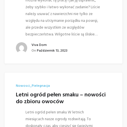
można wykonać tę pracę i jak ją usprawnić,
żeby szybko i łatwo wykonać zadanie? Liście
należy usuwać z nawierzchni nie tylko ze
względu na utrzymanie porządku na posesji,
ale przede wszystkim ze względów
bezpieczeństwa. Wilgotne liście są śliskie…
Viva Dom
On
Październik 13, 2023
Nowosci_Pielegnacja
Letni ogród pełen smaku – nowości
do zbioru owoców
Letni ogród pełen smaku W letnich
miesiącach nasze ogrody rozkwitają. To
doskonały czas, aby cieszyć się świeżymi