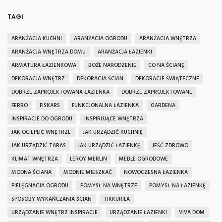
TAGI
ARANŻACJA KUCHNI
ARANŻACJA OGRODU
ARANŻACJA WNĘTRZA
ARANŻACJA WNĘTRZA DOMU
ARANŻACJA ŁAZIENKI
ARMATURA ŁAZIENKOWA
BOŻE NARODZENIE
CO NA ŚCIANĘ
DEKORACJA WNĘTRZ
DEKORACJA ŚCIAN
DEKORACJE ŚWIĄTECZNE
DOBRZE ZAPROJEKTOWANA ŁAZIENKA
DOBRZE ZAPROJEKTOWANE
FERRO
FISKARS
FUNKCJONALNA ŁAZIENKA
GARDENA
INSPIRACJE DO OGRODU
INSPIRUJĄCE WNĘTRZA
JAK OCIEPLIĆ WNĘTRZE
JAK URZĄDZIĆ KUCHNIĘ
JAK URZĄDZIĆ TARAS
JAK URZĄDZIĆ ŁAZIENKĘ
JEŚĆ ZDROWO
KLIMAT WNĘTRZA
LEROY MERLIN
MEBLE OGRODOWE
MODNA ŚCIANA
MODNIE MIESZKAĆ
NOWOCZESNA ŁAZIENKA
PIELĘGNACJA OGRODU
POMYSŁ NA WNĘTRZE
POMYSŁ NA ŁAZIENKĘ
SPOSOBY WYKAŃCZANIA ŚCIAN
TIKKURILA
URZĄDZANIE WNĘTRZ INSPIRACJE
URZĄDZANIE ŁAZIENKI
VIVA DOM