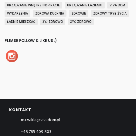
URZĄDZANIE WNĘTRZ INSPIRACJE
URZĄDZANIE ŁAZIENKI
VIVA DOM
WYDARZENIA
ZDROWA KUCHNIA
ZDROWIE
ZDROWY TRYB ŻYCIA
ŁADNIE MIESZKAĆ
ŻYJ ZDROWO
ŻYĆ ZDROWO
PLEASE FOLLOW & LIKE US :)
KONTAKT
m.cwikla@vivadom.pl
+48 785 409 803