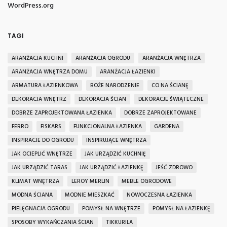
WordPress.org
TAGI
ARANŻACJA KUCHNI
ARANŻACJA OGRODU
ARANŻACJA WNĘTRZA
ARANŻACJA WNĘTRZA DOMU
ARANŻACJA ŁAZIENKI
ARMATURA ŁAZIENKOWA
BOŻE NARODZENIE
CO NA ŚCIANĘ
DEKORACJA WNĘTRZ
DEKORACJA ŚCIAN
DEKORACJE ŚWIĄTECZNE
DOBRZE ZAPROJEKTOWANA ŁAZIENKA
DOBRZE ZAPROJEKTOWANE
FERRO
FISKARS
FUNKCJONALNA ŁAZIENKA
GARDENA
INSPIRACJE DO OGRODU
INSPIRUJĄCE WNĘTRZA
JAK OCIEPLIĆ WNĘTRZE
JAK URZĄDZIĆ KUCHNIĘ
JAK URZĄDZIĆ TARAS
JAK URZĄDZIĆ ŁAZIENKĘ
JEŚĆ ZDROWO
KLIMAT WNĘTRZA
LEROY MERLIN
MEBLE OGRODOWE
MODNA ŚCIANA
MODNIE MIESZKAĆ
NOWOCZESNA ŁAZIENKA
PIELĘGNACJA OGRODU
POMYSŁ NA WNĘTRZE
POMYSŁ NA ŁAZIENKĘ
SPOSOBY WYKAŃCZANIA ŚCIAN
TIKKURILA