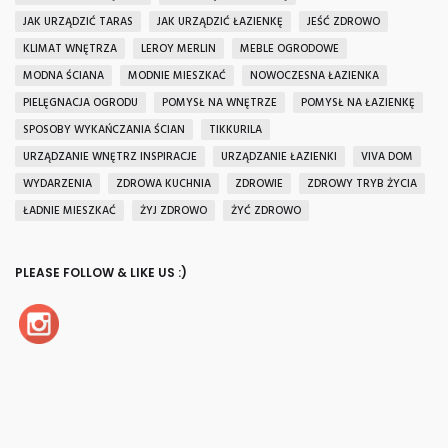
JAK URZĄDZIĆ TARAS
JAK URZĄDZIĆ ŁAZIENKĘ
JEŚĆ ZDROWO
KLIMAT WNĘTRZA
LEROY MERLIN
MEBLE OGRODOWE
MODNA ŚCIANA
MODNIE MIESZKAĆ
NOWOCZESNA ŁAZIENKA
PIELĘGNACJA OGRODU
POMYSŁ NA WNĘTRZE
POMYSŁ NA ŁAZIENKĘ
SPOSOBY WYKAŃCZANIA ŚCIAN
TIKKURILA
URZĄDZANIE WNĘTRZ INSPIRACJE
URZĄDZANIE ŁAZIENKI
VIVA DOM
WYDARZENIA
ZDROWA KUCHNIA
ZDROWIE
ZDROWY TRYB ŻYCIA
ŁADNIE MIESZKAĆ
ŻYJ ZDROWO
ŻYĆ ZDROWO
PLEASE FOLLOW & LIKE US :)