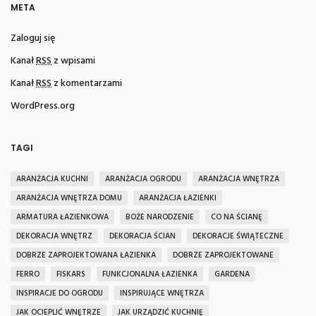
META
Zaloguj się
Kanał
RSS
z wpisami
Kanał
RSS
z komentarzami
WordPress.org
TAGI
ARANŻACJA KUCHNI
ARANŻACJA OGRODU
ARANŻACJA WNĘTRZA
ARANŻACJA WNĘTRZA DOMU
ARANŻACJA ŁAZIENKI
ARMATURA ŁAZIENKOWA
BOŻE NARODZENIE
CO NA ŚCIANĘ
DEKORACJA WNĘTRZ
DEKORACJA ŚCIAN
DEKORACJE ŚWIĄTECZNE
DOBRZE ZAPROJEKTOWANA ŁAZIENKA
DOBRZE ZAPROJEKTOWANE
FERRO
FISKARS
FUNKCJONALNA ŁAZIENKA
GARDENA
INSPIRACJE DO OGRODU
INSPIRUJĄCE WNĘTRZA
JAK OCIEPLIĆ WNĘTRZE
JAK URZĄDZIĆ KUCHNIĘ